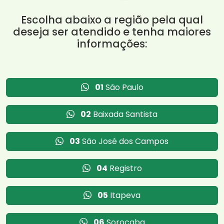
Escolha abaixo a região pela qual
deseja ser atendido e tenha maiores
informações:
01
São Paulo
02
Baixada Santista
03
São José dos Campos
04
Registro
05
Itapeva
06
Sorocaba