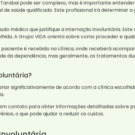
 Tarabai pode ser complexo, mas é importante entender 
l de saúde qualificado. Este profissional irá determinar 
audo médico que justifique a internação involuntária. Es
colhida. A Grupo ViDA orienta sobre como proceder e qua
 o paciente é recebido na clínica, onde receberá acomp
de da dependência, mas geralmente, os tratamentos dur
oluntária?
ariar significativamente de acordo com a clínica escolhi
s.
m contato para obter informações detalhadas sobre pr
vênios, o que pode ajudar a reduzir os custos.
Involuntária