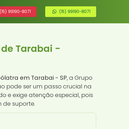
(15) 99190-8071
(15) 99190-8071
 de Tarabai -
oólatra em Tarabai - SP
, a Grupo
ão pode ser um passo crucial na
 e exige atenção especial, pois
 de suporte.