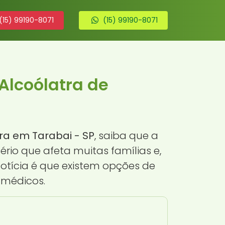
(15) 99190-8071
(15) 99190-8071
Alcoólatra de
ra em Tarabai - SP
, saiba que a
rio que afeta muitas famílias e,
notícia é que existem opções de
 médicos.