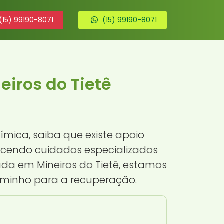
(15) 99190-8071
(15) 99190-8071
iros do Tietê
mica, saiba que existe apoio
recendo cuidados especializados
ada em Mineiros do Tietê, estamos
aminho para a recuperação.