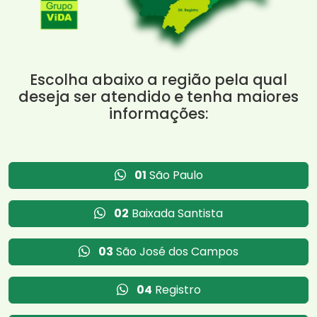
Escolha abaixo a região pela qual
deseja ser atendido e tenha maiores
informações:
01
São Paulo
02
Baixada Santista
03
São José dos Campos
04
Registro