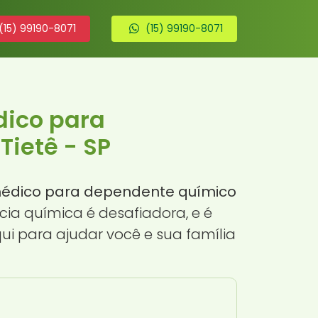
(15) 99190-8071
(15) 99190-8071
dico para
Tietê - SP
médico para dependente químico
cia química é desafiadora, e é
i para ajudar você e sua família