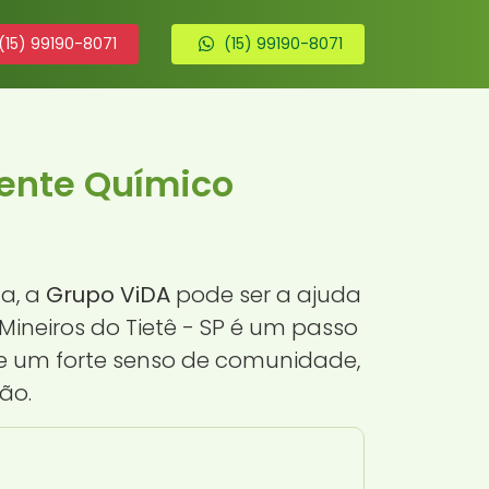
(15) 99190-8071
(15) 99190-8071
ente Químico
a, a
Grupo ViDA
pode ser a ajuda
ineiros do Tietê - SP é um passo
 e um forte senso de comunidade,
ão.