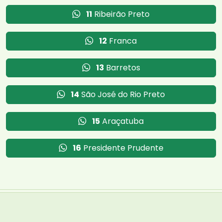
11
Ribeirão Preto
12
Franca
13
Barretos
14
São José do Rio Preto
15
Araçatuba
16
Presidente Prudente