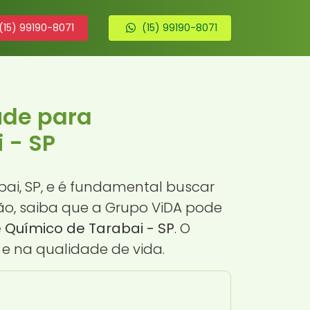
(15) 99190-8071
(15) 99190-8071
úde para
 - SP
ai, SP, e é fundamental buscar
ção, saiba que a Grupo ViDA pode
Químico de Tarabai - SP
. O
e na qualidade de vida.