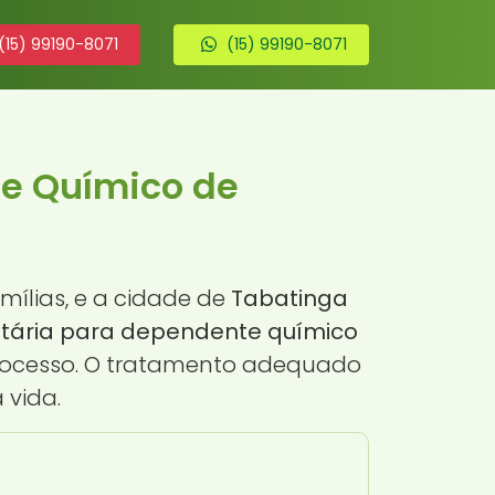
(15) 99190-8071
(15) 99190-8071
te Químico de
ílias, e a cidade de
Tabatinga
ntária para dependente químico
processo. O tratamento adequado
 vida.