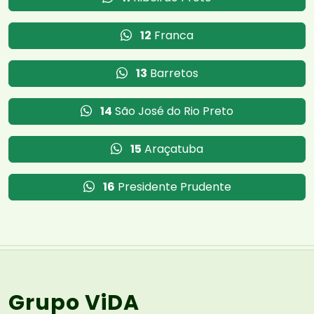
12
Franca
13
Barretos
14
São José do Rio Preto
15
Araçatuba
16
Presidente Prudente
Grupo ViDA