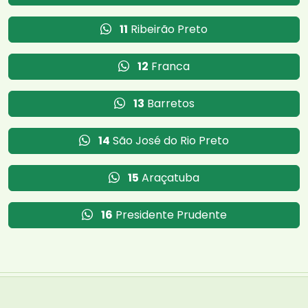
11
Ribeirão Preto
12
Franca
13
Barretos
14
São José do Rio Preto
15
Araçatuba
16
Presidente Prudente