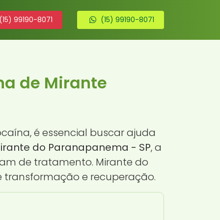
(15) 99190-8071
(15) 99190-8071
a de Mirante
aína, é essencial buscar ajuda
irante do Paranapanema - SP
, a
sam de tratamento. Mirante do
e transformação e recuperação.