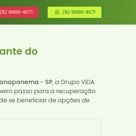
(15) 99190-8071
(15) 99190-8071
rante do
aranapanema - SP
, a Grupo ViDA
meiro passo para a recuperação.
e se beneficiar de opções de