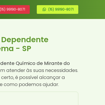
(15) 99190-8071
(15) 99190-8071
a Dependente
ema - SP
dente Químico de Mirante do
em atender às suas necessidades.
erto, é possível alcançar a
re como podemos ajudar.