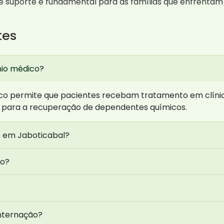
e suporte é fundamental para as famílias que enfrentam 
tes
nio médico?
co permite que pacientes recebam tratamento em clínicas
e para a recuperação de dependentes químicos.
 em Jaboticabal?
to?
internação?