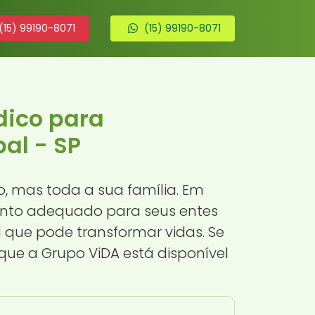
(15) 99190-8071
(15) 99190-8071
dico para
al - SP
, mas toda a sua família. Em
mento adequado para seus entes
l que pode transformar vidas. Se
ue a Grupo ViDA está disponível