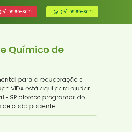
(15) 99190-8071
(15) 99190-8071
te Químico de
ental para a recuperação e
upo ViDA está aqui para ajudar.
l - SP
oferece programas de
 de cada paciente.