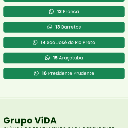
12
Franca
13
Barretos
14
São José do Rio Preto
15
Araçatuba
16
Presidente Prudente
Grupo ViDA