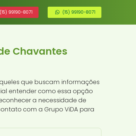
(15) 99190-8071
(15) 99190-8071
 de Chavantes
a aqueles que buscam informações
ncial entender como essa opção
econhecer a necessidade de
 contato com a Grupo ViDA para