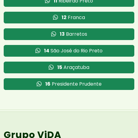
11
Ribeirão Preto
12
Franca
13
Barretos
14
São José do Rio Preto
15
Araçatuba
16
Presidente Prudente
Grupo ViDA