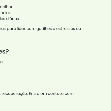
melhor.
ociais.
es diárias.
as para lidar com gatilhos e estresses da
es?
e:
te a recuperação. Entre em contato com