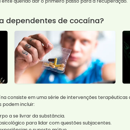
 ente querido dar o primeiro passo para a recuperação.
ra dependentes de cocaína?
 consiste em uma série de intervenções terapêuticas q
 podem incluir:
po a se livrar da substância.
sicológico para lidar com questões subjacentes.
periências e suporte mútuo.