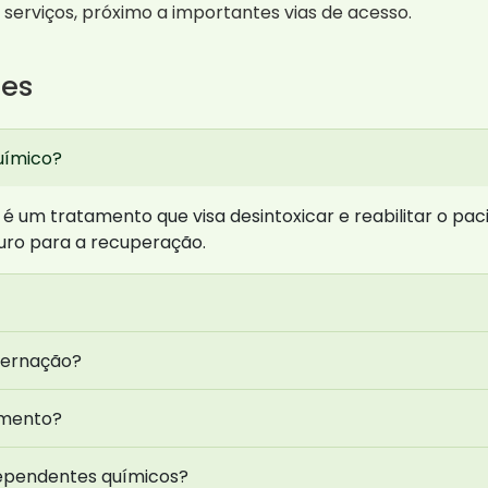
erviços, próximo a importantes vias de acesso.
tes
uímico?
é um tratamento que visa desintoxicar e reabilitar o p
uro para a recuperação.
ternação?
amento?
dependentes químicos?