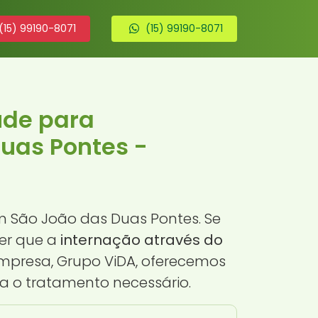
(15) 99190-8071
(15) 99190-8071
úde para
uas Pontes -
m São João das Duas Pontes. Se
er que a
internação através do
mpresa, Grupo ViDA, oferecemos
a o tratamento necessário.