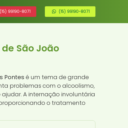
(15) 99190-8071
(15) 99190-8071
a de São João
s Pontes
é um tema de grande
enta problemas com o alcoolismo,
judar. A internação involuntária
, proporcionando o tratamento