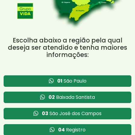
Escolha abaixo a região pela qual
deseja ser atendido e tenha maiores
informações:
01
São Paulo
02
Baixada Santista
03
São José dos Campos
04
Registro