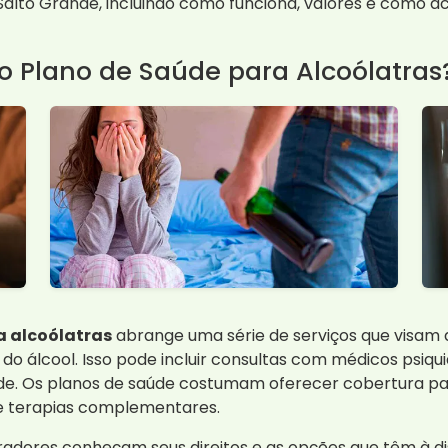
alto Grande, incluindo como funciona, valores e como ac
o Plano de Saúde para Alcoólatras
a alcoólatras
abrange uma série de serviços que visam 
o álcool. Isso pode incluir consultas com médicos psiqui
aúde. Os planos de saúde costumam oferecer cobertura pa
e terapias complementares.
dores conheçam seus direitos e as opções que têm à dispo