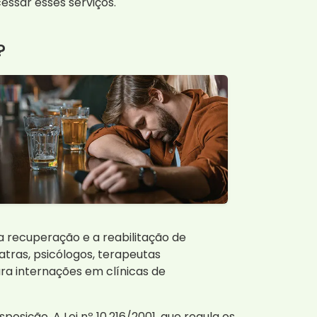
essar esses serviços.
?
a recuperação e a reabilitação de
atras, psicólogos, terapeutas
ra internações em clínicas de
sição. A Lei nº 10.216/2001, que regula os