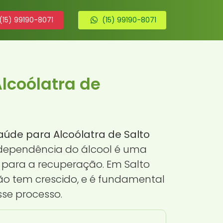
(15) 99190-8071
(15) 99190-8071
lcoólatra de
aúde para Alcoólatra de Salto
A dependência do álcool é uma
 para a recuperação. Em Salto
ão tem crescido, e é fundamental
se processo.