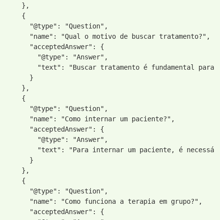
    },

    {

      "@type": "Question",

      "name": "Qual o motivo de buscar tratamento?",

      "acceptedAnswer": {

        "@type": "Answer",

        "text": "Buscar tratamento é fundamental para 
      }

    },

    {

      "@type": "Question",

      "name": "Como internar um paciente?",

      "acceptedAnswer": {

        "@type": "Answer",

        "text": "Para internar um paciente, é necessár
      }

    },

    {

      "@type": "Question",

      "name": "Como funciona a terapia em grupo?",

      "acceptedAnswer": {
