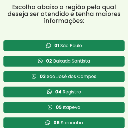
Escolha abaixo a região pela qual
deseja ser atendido e tenha maiores
informações:
01
São Paulo
02
Baixada Santista
03
São José dos Campos
04
Registro
05
Itapeva
06
Sorocaba