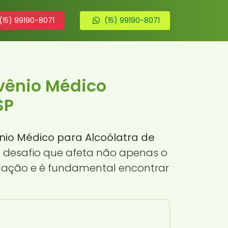
(15) 99190-8071
(15) 99190-8071
vênio Médico
SP
nio Médico para Alcoólatra de
m desafio que afeta não apenas o
tuação e é fundamental encontrar