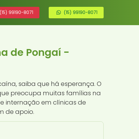
(15) 99190-8071
(15) 99190-8071
a de Pongaí -
aína, saiba que há esperança. O
ue preocupa muitas famílias na
e internação em clínicas de
m de apoio.