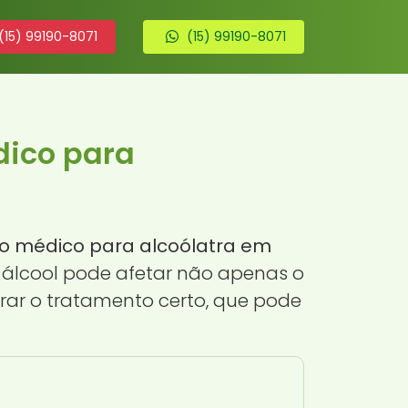
(15) 99190-8071
(15) 99190-8071
dico para
io médico para alcoólatra em
o álcool pode afetar não apenas o
trar o tratamento certo, que pode