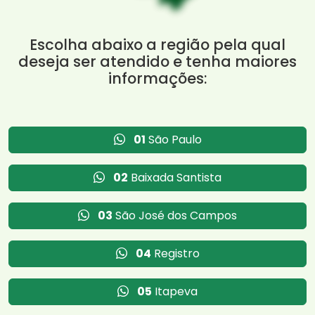
Escolha abaixo a região pela qual
deseja ser atendido e tenha maiores
informações:
01
São Paulo
02
Baixada Santista
03
São José dos Campos
04
Registro
05
Itapeva