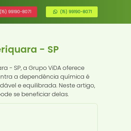
(15) 99190-8071
(15) 99190-8071
riquara - SP
a - SP, a Grupo ViDA oferece
contra a dependência química é
vel e equilibrada. Neste artigo,
de se beneficiar delas.