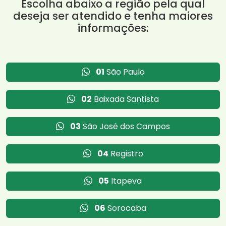
Escolha abaixo a região pela qual
deseja ser atendido e tenha maiores
informações:
01
São Paulo
02
Baixada Santista
03
São José dos Campos
04
Registro
05
Itapeva
06
Sorocaba