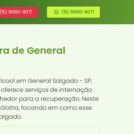
(15) 99190-8071
(15) 99190-8071
ra de General
cool em General Salgado - SP,
oferece serviços de internação
hedor para a recuperação. Neste
coólatra, focando em como esse
Salgado.