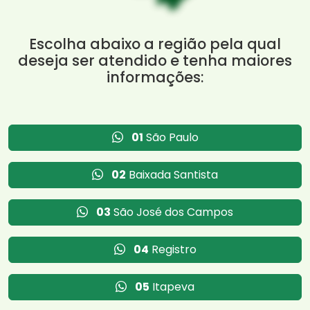
Escolha abaixo a região pela qual
deseja ser atendido e tenha maiores
informações:
01
São Paulo
02
Baixada Santista
03
São José dos Campos
04
Registro
05
Itapeva