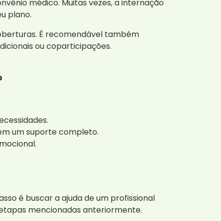
nvênio médico. Muitas vezes, a internação
u plano.
 coberturas. É recomendável também
dicionais ou coparticipações.
?
ecessidades.
tem um suporte completo.
emocional.
asso é buscar a ajuda de um profissional
as etapas mencionadas anteriormente.