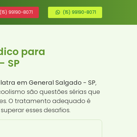
(15) 99190-8071
(15) 99190-8071
dico para
- SP
latra em General Salgado - SP
,
coolismo são questões sérias que
es. O tratamento adequado é
superar esses desafios.