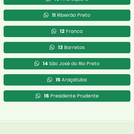
11
Ribeirão Preto
12
Franca
13
Barretos
14
São José do Rio Preto
15
Araçatuba
16
Presidente Prudente