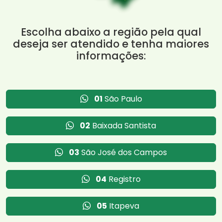
Escolha abaixo a região pela qual
deseja ser atendido e tenha maiores
informações:
01
São Paulo
02
Baixada Santista
03
São José dos Campos
04
Registro
05
Itapeva