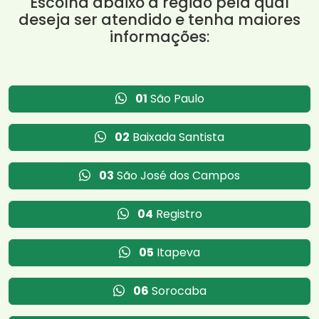
Escolha abaixo a região pela qual
deseja ser atendido e tenha maiores
informações:
01
São Paulo
02
Baixada Santista
03
São José dos Campos
04
Registro
05
Itapeva
06
Sorocaba