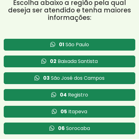
Escolha abaixo a região pela qual
deseja ser atendido e tenha maiores
informações:
01
São Paulo
02
Baixada Santista
03
São José dos Campos
04
Registro
05
Itapeva
06
Sorocaba