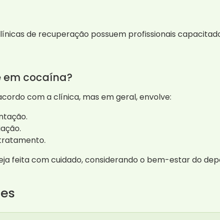
clínicas de recuperação possuem profissionais capacitad
 em cocaína?
cordo com a clínica, mas em geral, envolve:
entação.
iação.
 tratamento.
eja feita com cuidado, considerando o bem-estar do depe
tes