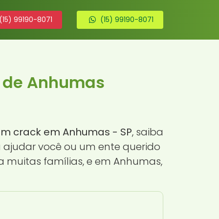
(15) 99190-8071
(15) 99190-8071
k de Anhumas
em crack em Anhumas - SP
, saiba
 ajudar você ou um ente querido
a muitas famílias, e em Anhumas,