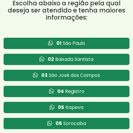
Escolha abaixo a região pela qual
deseja ser atendido e tenha maiores
informações:
01
São Paulo
02
Baixada Santista
03
São José dos Campos
04
Registro
05
Itapeva
06
Sorocaba