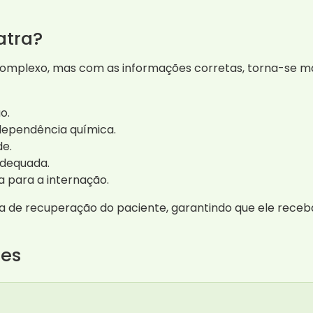
atra?
mplexo, mas com as informações corretas, torna-se mai
o.
dependência química.
de.
adequada.
 para a internação.
ada de recuperação do paciente, garantindo que ele receb
tes