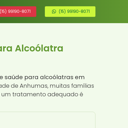
(15) 99190-8071
(15) 99190-8071
ra Alcoólatra
de saúde para alcoólatras em
idade de Anhumas, muitas famílias
ar um tratamento adequado é