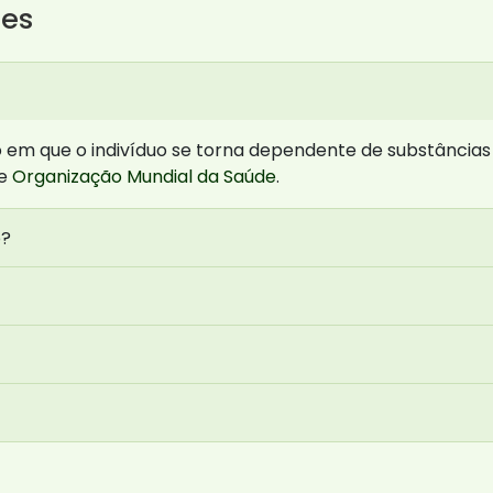
tes
m que o indivíduo se torna dependente de substâncias p
te
Organização Mundial da Saúde
.
o?