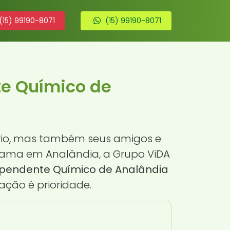
(15) 99190-8071
(15) 99190-8071
te Químico de
rio, mas também seus amigos e
 ama em Analândia, a Grupo ViDA
ependente Químico de Analândia
ção é prioridade.