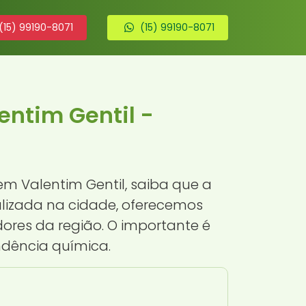
(15) 99190-8071
(15) 99190-8071
entim Gentil -
m Valentim Gentil, saiba que a
lizada na cidade, oferecemos
res da região. O importante é
ndência química.