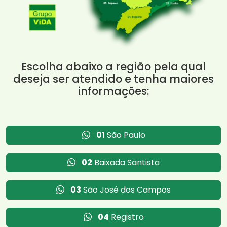
Escolha abaixo a região pela qual
deseja ser atendido e tenha maiores
informações:
01
São Paulo
02
Baixada Santista
03
São José dos Campos
04
Registro