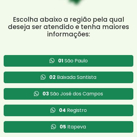
Escolha abaixo a região pela qual
deseja ser atendido e tenha maiores
informações:
01
São Paulo
02
Baixada Santista
03
São José dos Campos
04
Registro
05
Itapeva