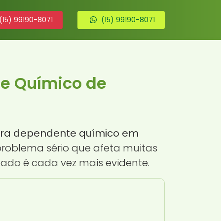
(15) 99190-8071
(15) 99190-8071
te Químico de
para dependente químico em
problema sério que afeta muitas
ado é cada vez mais evidente.