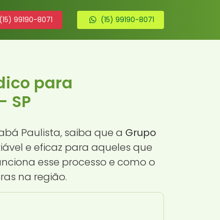
(15) 99190-8071
(15) 99190-8071
dico para
- SP
bá Paulista, saiba que a
Grupo
ável e eficaz para aqueles que
unciona esse processo e como o
ras na região.