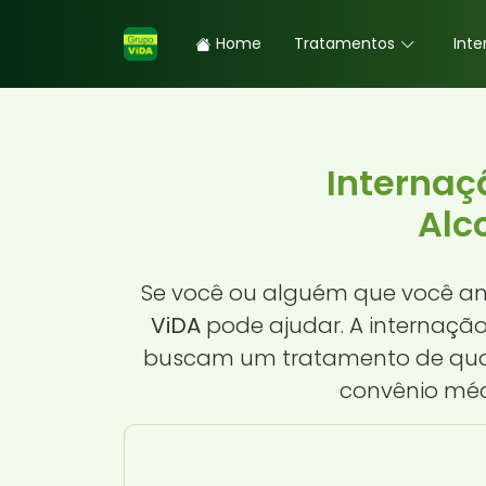
Home
Tratamentos
Inte
Internaç
Alc
Se você ou alguém que você am
ViDA
pode ajudar. A internação
buscam um tratamento de quali
convênio médi